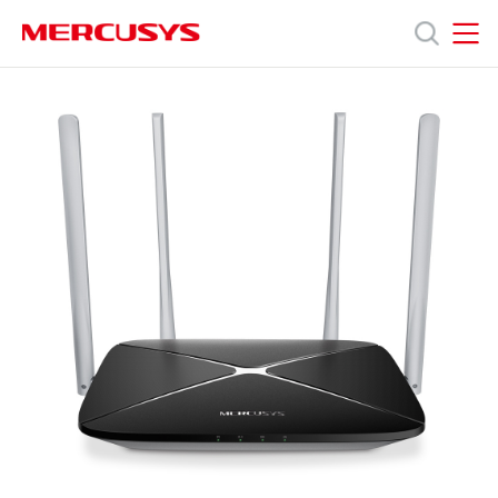
Click
to
skip
MERCUSYS
MERCUSYS
the
ผลิตภัณฑ์
navigation
bar
ฝ่าย
สนับสนุน
เกี่ยว
กับ
เรา