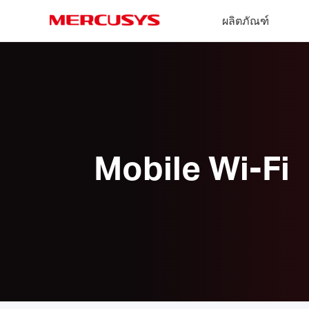
Click
ผลิตภัณฑ์
to
skip
MERCUSYS
the
Mobile
navigation
Wi-
bar
Fi
Mobile Wi-Fi