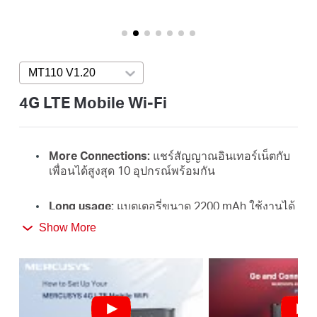
ประเทศไทย
MT110 V1.20
Press enter to open version list
/
4G LTE Mobile Wi-Fi
ภาษา
More Connections:
แชร์สัญญาณอินเทอร์เน็ตกับ
เพื่อนได้สูงสุด 10 อุปกรณ์พร้อมกัน
ไทย
Long usage:
แบตเตอรี่ขนาด 2200 mAh ใช้งานได้
ยาวนานถึง 10 ชั่วโมง
Show More
4G Network:
รองรับเครือข่าย 4G FDD/TDD-LTE
ใช้งานได้กับเครือข่ายผู้ให้บริการจากหลายประเทศ
ทั่วโลก ให้คุณเพลิดเพลินกับการใช้งานอินเทอร์เน็ต
ความเร็วดาวน์โหลดสูงถึง 150 Mbps