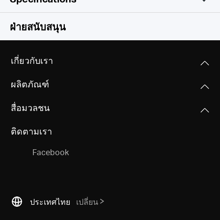
Wireless
ฝ่ายสนับสนุน
Software
Wireless Standards
เกี่ยวกับเรา
IEEE 802.11a/b/g/n 2.4 GHz
Hardware
DHCP
ผลิตภัณฑ์
Server, Client, DHCP Client List
Frequency
Others
Dimensions (W X D X H)
2.4 GHz
สื่อมวลชน
111*70*23.8 mm
Package Contents
ติดตามเรา
Mobile Wi-Fi MT110
Reception Sensitivity
Interfaces
Micro USB Cable
11b 11Mbps: -87.5dBm
1 micro USB port for power supply
Facebook
Quick Installation Guide
11g 54Mbps: -74dBm
1 Nano SIM card slot
11n HT20 MCS7: -71dBm
11n HT40 MCS7: -69dBm
Environment
Button
Operating Temperature: 0°C~35°C (32°F ~95°F)
ประเทศไทย
เปลี่ยน
Power Button, Reset Button
Storage Temperature: -10°C~40°C (14°F ~104°F)
Transmission Power