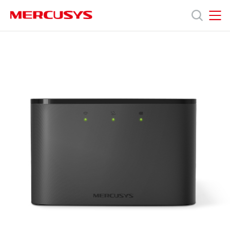
Click
to
skip
MERCUSYS
MERCUSYS
the
MT110
ผลิตภัณฑ์
navigation
[V1.20,
bar
V2]
|
ฝ่าย
4G
LTE
Mobile
สนับสนุน
Wi-
Fi
เกี่ยว
กับ
เรา