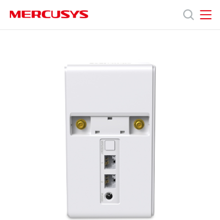
Click
to
skip
MERCUSYS
MERCUSYS
the
MB110-
ผลิตภัณฑ์
navigation
4G
bar
[V1,
V2]
ฝ่าย
|
เรา
เตอร์
สนับสนุน
4G
LTE
Wireless
เกี่ยว
N
300
Mbps
กับ
เรา