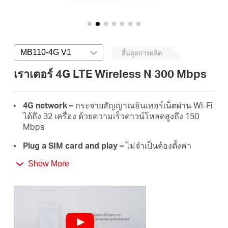
ประเทศไทย
MB110-4G V1
Press enter to open version list
สิ้นสุดการผลิต
/
เราเตอร์ 4G LTE Wireless N 300 Mbps
ภาษา
4G network –
กระจายสัญญาณอินเทอร์เน็ตผ่าน Wi-Fi
ได้ถึง 32 เครื่อง ด้วยความเร็วดาวน์โหลดสูงถึง 150
ไทย
Mbps
Plug a SIM card and play –
ไม่จำเป็นต้องตั้งค่า
อุปกรณ์ รองรับการใช้งานกับซิมการ์ดจากผู้ให้บริการที่
Show More
หลากหลาย
300 Mbps WiFi –
แชร์เครือข่ายผ่านสัญญาณ Wi-Fi
ด้วยความเร็วสูงถึง 300 Mbps
Wi-Fi router mode –
สามารถเชื่อมต่อสาย LAN เข้าสู่
พอร์ต LAN/WAN เพื่อใช้งานอินเทอร์เน็ตในกรณีที่คุณ