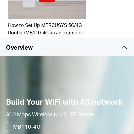
ไม่สามารถใช้งาน 4G ได้
How to Set Up MERCUSYS 5G/4G
Router (MB110-4G as an example)
Overview
Build Your WiFi with 4G network
300 Mbps Wireless N 4G LTE Router
MB110-4G