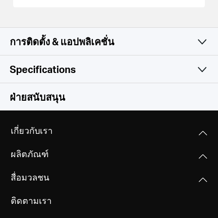
การติดตั้ง & แอปพลิเคชั่น
Specifications
เรียบง่ายและมีฟังก์ชันการ
Wireless
ฝ่ายสนับสนุน
ทำงานที่ครบครัน
Software
Wireless Standards
เกี่ยวกับเรา
IEEE 802.11b/g/n
Hardware
DHCP
ผลิตภัณฑ์
Server
Frequency
Others
Dimensions (W X D X H)
2.4 GHz
สื่อมวลชน
90×92×150.5 mm
Package Contents
ติดตามเรา
MERCUSYS
300 Mbps Wireless N 4G LTE Router (MB110-4G)
Signal Rate
Interfaces
Power Adapter
300 Mbps