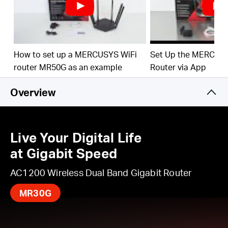
Higher Network Efficiency
– เทคโนโลยี MU-MIMO
ให้ MR30G รับส่งข้อมูลกับอุปกรณ์จำนวนมากในเวลา
เดียวกัน เพื่มประสิทธิภาพในการรับส่งข้อมูลเป็นอย่างดี
Easily Manage Your Home Network
– ด้วยฟังก์ชัน
How to set up a MERCUSYS WiFi
Set Up the MERCUSY
การทำงานที่หลากหลาย เช่น ระบบควบคุมโดยผู้
router MR50G as an example
Router via App
ปกครอง QoS และ Guest Network เพื่อความปลอดภัย
และใช้งานได้เต็มประสิทธิภาพ
Overview
IPTV Supported
– รองรับ IGMP Proxy/Snooping,
Bridge และ Tag VLAN เพื่อเพิ่มประสิทธิภาพการสตรีม
IPTV
Live Your Digital Life
IPv6 Supported
– เพื่อการใช้งาน IPv6 จากผู้ให้
at Gigabit Speed
บริการอินเทอร์เน็ตของคุณ และรองรับการเข้าใช้งาน
เว็บไซด์ IPv6
AC1200 Wireless Dual Band Gigabit Router
MR30G