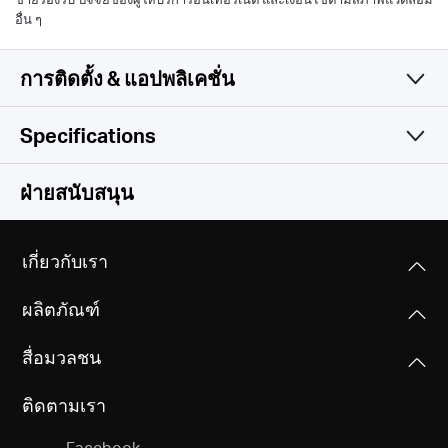
อื่น ๆ
การติดตั้ง & แอปพลิเคชั่น
Specifications
เรียบง่ายและมีฟังก์ชันการ
Wireless
ฝ่ายสนับสนุน
ทำงานที่ครบครัน
Software
Wireless Standards
เกี่ยวกับเรา
IEEE 802.11ac/n/a 5 GHz, IEEE 802.11b/g/n 2.4 GHz
Hardware
Operation Modes
ผลิตภัณฑ์
Router Mode, Access Point Mode
Frequency
Others
Dimensions (W X D X H)
2.4 GHz, 5 GHz
สื่อมวลชน
6.3 × 5.0 × 1.5 in (159.7 × 125.9 × 37.1 mm)
WAN Type
Package Contents
Dynamic IP/Static IP/PPPoE/L2TP/PPTP
ติดตามเรา
MERCUSYS
• AC1200 Wireless Dual Band Gigabit Router (MR30G)
Signal Rate
Interfaces
• Power Adapter
867 Mbps (5 GHz) + 300 Mbps (2.4 GHz), compatible
1× Gigabit WAN Port + 2× Gigabit LAN Ports
Facebook