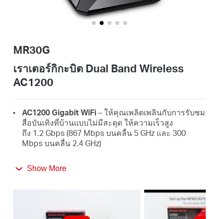
ประเทศไทย
MR30G
/
เราเตอร์กิกะบิต Dual Band Wireless
AC1200
ภาษา
AC1200
Gigabit WiFi
– ให้คุณเพลิดเพลินกับการรับชม
ไทย
สื่อบันเทิงที่บ้านแบบไม่มีสะดุด ให้ความเร็วสูง
ถึง 1.2 Gbps (867 Mbps บนคลื่น 5 GHz และ 300
Mbps บนคลื่น 2.4 GHz)
Broader
Coverage
– เสารับส่งสัญญาณกำลังสูง 4 เสา
Show More
พร้อมเทคโนโลยี Beamforming ให้การเชื่อมต่อ WiFi
ที่สเถียรครอบคลุมทั่วทุกมุมของบ้าน
Full Gigabit Ports
– ให้คุณได้ใช้งานอินเทอร์เน็ตและ
รับส่งข้อมูลด้วยความเร็วสูงอย่างเต็มประสิทธิภาพ