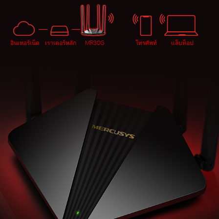
อินเทอร์เน็ต
เราเตอร์หลัก
MR30G
โทรศัพท์
แล็บท็อป