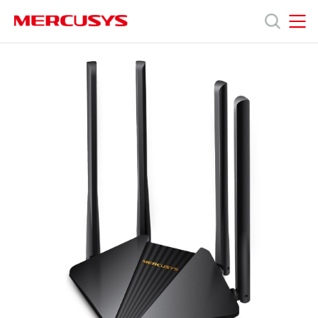
Click
to
skip
MERCUSYS
MERCUSYS
the
MR30G
ผลิตภัณฑ์
navigation
[V1]
bar
|
เรา
ฝ่าย
เตอร์
กิกะ
บิต
สนับสนุน
Dual
Band
Wireless
เกี่ยว
AC1200
กับ
เรา