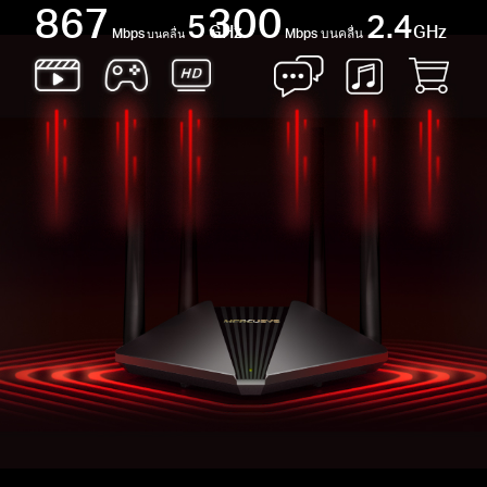
867
300
5
2.4
GHz
GHz
Mbps
Mbps บนคลื่น
บนคลื่น