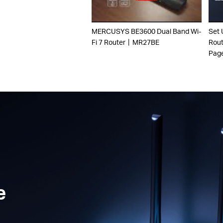
MERCUSYS BE3600 Dual Band Wi-
Set 
Fi 7 Router丨MR27BE
Rout
Pag
e
a