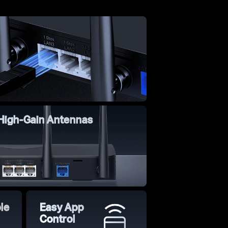
 High-Gain Antennas
le
Easy App
Control