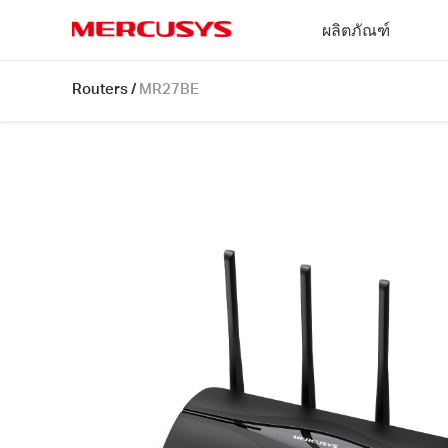
Click
ผลิตภัณฑ์
to
skip
MERCUSYS
the
MR27BE
Routers
/
MR27BE
navigation
[V1]
bar
|
เรา
เตอร์
Wi-
Fi
7
Dual
Band
BE3600