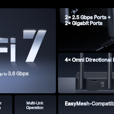
2× 2.5 Gbps Ports +
2× Gigabit Ports
4× Omni Directional
3.6 Gbps
up to
r
Multi-Link
EasyMesh-Compatib
a
Operation