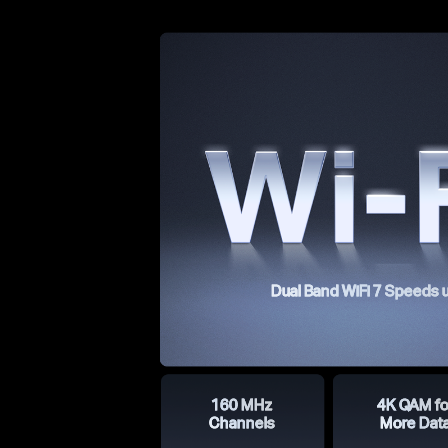
Dual Band WiFi 7 Speeds 
160 MHz
4K QAM fo
Channels
More Dat