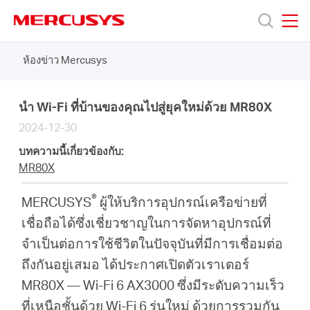
Click
to
skip
MERCUSYS
MERCUSYS
the
ห้องข่าว Mercusys
ผลิตภัณฑ์
navigation
bar
ฝ่าย
นำ Wi-Fi ที่บ้านของคุณไปสู่ยุคใหม่ด้วย MR80X
2024-12-30
สนับสนุน
บทความนี้เกี่ยวข้องกับ:
MR80X
เกี่ยว
®
MERCUSYS
ผู้ให้บริการอุปกรณ์เครือข่ายที่
เชื่อถือได้ซึ่งเชี่ยวชาญในการจัดหาอุปกรณ์ที่
กับ
จำเป็นต่อการใช้ชีวิตในปัจจุบันที่มีการเชื่อมต่อ
ถึงกันอยู่เสมอ ได้ประกาศเปิดตัวเราเตอร์
เรา
MR80X — Wi-Fi 6 AX3000 ซึ่งมีระดับความเร็ว
ที่เหนือชั้นด้วย Wi-Fi 6 รุ่นใหม่ ด้วยการรวมกัน